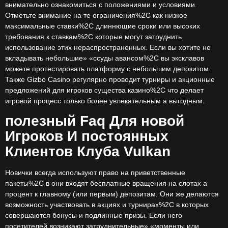
внимательно ознакомиться с положениями и условиями.
Отметьте внимание на те ограничения%2C как низкое
максимальные ставки%2C длиннющие сроки или высоких
требования к ставкам%2C которые могут затруднить
использование этих нераспространенных. Если вы хотите не
вкладывать небольшие» «ссуды авансом%2C вы эксклавов
можете протестировать платформу с небольшим депозитом.
Также Gizbo Casino регулярно проводит турниры и акционные
предложений для игроков существа казино%2C что делает
игровой процесс только более увлекательным а выгодным.
полезный Faq Для новой
Игроков И постоянных
Клиентов Клуба Vulkan
Новички всегда используют право на приветственные
пакеты%2C в они входят бесплатные вращения на слотах а
процент к главному (или первым) депозитам. Они же делаются
возможность участвовать в акциях и турнирах%2C в которых
совершаются бонусы и подлинные призы. Если него
посетителей возникают затруднительные» «моменты или