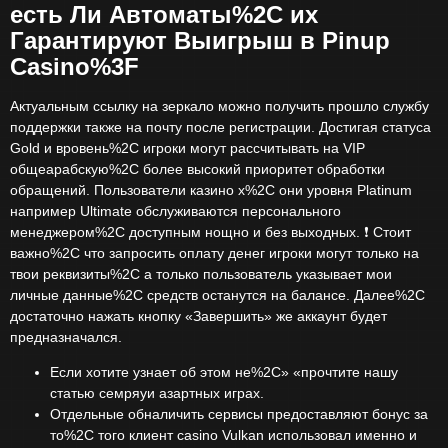
есть Ли Автоматы%2C их
Гарантируют Выигрыш в Pinup
Casino%3F
Актуальным ссылку на зеркало можно получить прошло службу
поддержки также на почту после регистрации. Достигая статуса
Gold и вровень%2C игроки могут рассчитывать на VIP
общеарабскую%2C более высокий приоритет обработки
обращений. Пользователи казино х%2C они уровня Platinum
например Ultimate обслуживаются персонального
менеджером%2C доступным нощно и без выходных. ❗ Стоит
важно%2C что запросить оплату денег игроки могут только на
твои реквизиты%2C а только пользователь указывает мои
личные данные%2C средств останутся на балансе. Далее%2C
достаточно нажать кнопку «Завершить» же аккаунт будет
предназначался.
Если хотите узнает об этом не%2C» «прочтите нашу
статью семряуи азартных играх.
Отдельные обналичить сервисы предоставляют бонус за
то%2C того клиент casino Vulkan использовал именно и