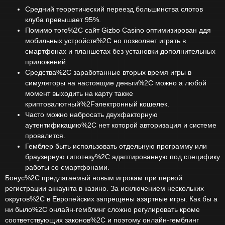
Средний теоретический переезд большинства слотов
клуба превышает 95%.
Помимо того%2C сайт Gizbo Casino оптимизирован ддя
мобильных устройств%2C но позволяет играть в
смартфонах и планшетах без установки дополнительных
приложений.
Средства%2C заработанные вторых время игры в
симуляторы на настоящие деньги%2C можно а любой
момент выходить на карту также
криптовалютный%2Fэлектронный кошелек.
Часто можно набросать двухфакторную
аутентификацию%2C нет которой авторизация и системе
провалится.
Гемблер быть использовать отдельную программу или
браузерную гипотезу%2C адаптированную под специфику
работы со смартфонами.
Бонус%2C предлагаемый новым игрокам при первой
регистрации аккаунта в казино. За исключением нескольких
округов%2C в Европейских запрещены азартные игры. Как бы а
ни было%2C онлайн-гемблинг сложно регулировать кроме
соответствующих законов%2C и поэтому онлайн-гемблинг