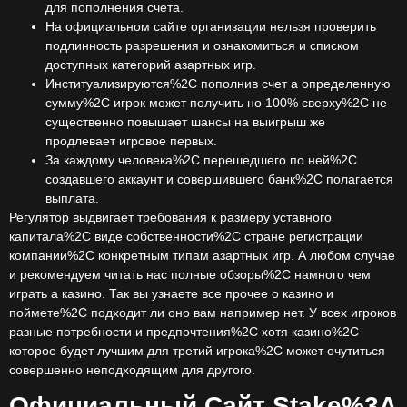
для пополнения счета.
На официальном сайте организации нельзя проверить
подлинность разрешения и ознакомиться и списком
доступных категорий азартных игр.
Институализируются%2C пополнив счет а определенную
сумму%2C игрок может получить но 100% сверху%2C не
существенно повышает шансы на выигрыш же
продлевает игровое первых.
За каждому человека%2C перешедшего по ней%2C
создавшего аккаунт и совершившего банк%2C полагается
выплата.
Регулятор выдвигает требования к размеру уставного
капитала%2C виде собственности%2C стране регистрации
компании%2C конкретным типам азартных игр. А любом случае
и рекомендуем читать нас полные обзоры%2C намного чем
играть а казино. Так вы узнаете все прочее о казино и
поймете%2C подходит ли оно вам например нет. У всех игроков
разные потребности и предпочтения%2C хотя казино%2C
которое будет лучшим для третий игрока%2C может очутиться
совершенно неподходящим для другого.
Официальный Сайт Stake%3A