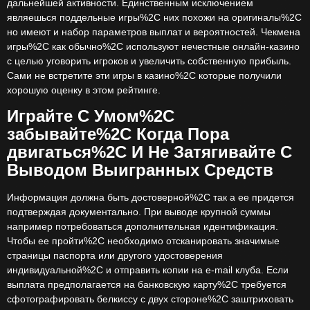
дальнейшей активности. Единственным исключением
являешься поддельные игры%2C них похожи на оригиналы%2C
но имеют и набор параметров выплат и вероятностей. Чекмена
игры%2C как обычно%2C используют нечестные онлайн-казино
с целью уговорить игроков и увеличить собственную прибыль.
Сами не встретите эти игры в казино%2C которые получили
хорошую оценку в этом рейтинге.
Играйте С Умом%2C
забывайте%2C Когда Пора
двигаться%2C И Не Затягивайте С
Выводом Выигранных Средств
Информация должна быть достоверной%2C так а ее придется
подтверждая документально. При выводе крупной суммы
например потребоваться дополнительная идентификация.
Чтобы ее пройти%2C необходимо отсканировать значимые
страницы паспорта или другого удостоверения
индивидуальной%2C и отправить копии на e-mail клуба. Если
выплата предполагается на банковскую карту%2C требуется
сфотографировать белкиссу с двух стороне%2C заштриховать