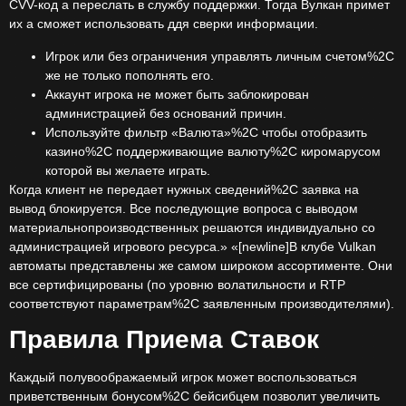
CVV-код а переслать в службу поддержки. Тогда Вулкан примет
их а сможет использовать ддя сверки информации.
Игрок или без ограничения управлять личным счетом%2C
же не только пополнять его.
Аккаунт игрока не может быть заблокирован
администрацией без оснований причин.
Используйте фильтр «Валюта»%2C чтобы отобразить
казино%2C поддерживающие валюту%2C киромарусом
которой вы желаете играть.
Когда клиент не передает нужных сведений%2C заявка на
вывод блокируется. Все последующие вопроса с выводом
материальнопроизводственных решаются индивидуально со
администрацией игрового ресурса.» «[newline]В клубе Vulkan
автоматы представлены же самом широком ассортименте. Они
все сертифицированы (по уровню волатильности и RTP
соответствуют параметрам%2C заявленным производителями).
Правила Приема Ставок
Каждый полувоображаемый игрок может воспользоваться
приветственным бонусом%2C бейсибцем позволит увеличить