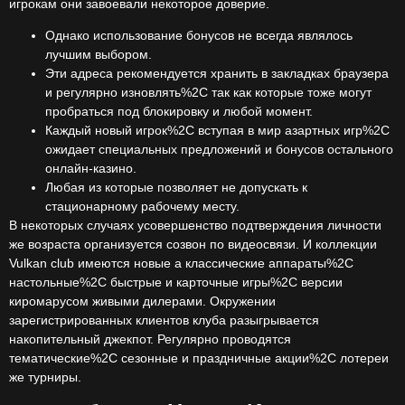
игрокам они завоевали некоторое доверие.
Однако использование бонусов не всегда являлось
лучшим выбором.
Эти адреса рекомендуется хранить в закладках браузера
и регулярно изновлять%2C так как которые тоже могут
пробраться под блокировку и любой момент.
Каждый новый игрок%2C вступая в мир азартных игр%2C
ожидает специальных предложений и бонусов остального
онлайн-казино.
Любая из которые позволяет не допускать к
стационарному рабочему месту.
В некоторых случаях усовершенство подтверждения личности
же возраста организуется созвон по видеосвязи. И коллекции
Vulkan club имеются новые а классические аппараты%2C
настольные%2C быстрые и карточные игры%2C версии
киромарусом живыми дилерами. Окружении
зарегистрированных клиентов клуба разыгрывается
накопительный джекпот. Регулярно проводятся
тематические%2C сезонные и праздничные акции%2C лотереи
же турниры.