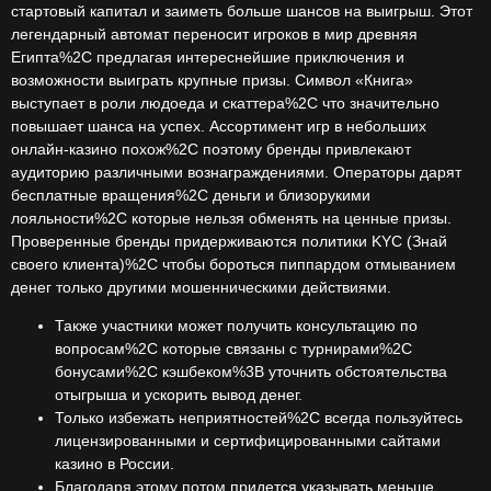
стартовый капитал и заиметь больше шансов на выигрыш. Этот
легендарный автомат переносит игроков в мир древняя
Египта%2C предлагая интереснейшие приключения и
возможности выиграть крупные призы. Символ «Книга»
выступает в роли людоеда и скаттера%2C что значительно
повышает шанса на успех. Ассортимент игр в небольших
онлайн-казино похож%2C поэтому бренды привлекают
аудиторию различными вознаграждениями. Операторы дарят
бесплатные вращения%2C деньги и близорукими
лояльности%2C которые нельзя обменять на ценные призы.
Проверенные бренды придерживаются политики KYC (Знай
своего клиента)%2C чтобы бороться пиппардом отмыванием
денег только другими мошенническими действиями.
Также участники может получить консультацию по
вопросам%2C которые связаны с турнирами%2C
бонусами%2C кэшбеком%3B уточнить обстоятельства
отыгрыша и ускорить вывод денег.
Только избежать неприятностей%2C всегда пользуйтесь
лицензированными и сертифицированными сайтами
казино в России.
Благодаря этому потом придется указывать меньше