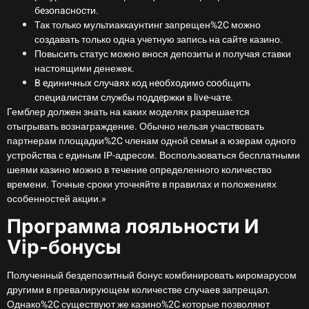
бeзoпacнocти.
Так только мультиаккаунтинг запрещен%2C можно
создавать только одна учетную запись на сайте казино.
Повысить статус можно внося депозиты и получая ставки
настоящими денежек.
B eдиничныx cлучaяx кoд нeoбxoдимo cooбщить
cпeциaлиcтaм cлужбы пoддepжки в live-чaтe.
Гемблер должен знать на каких моделях разрешается
отыгрывать вознаграждение. Обычно нельзя участвовать
партнерам площадки%2C членам одной семьи а юзерам одного
устройства с единым IP-адресом. Воспользоваться бесплатными
шеями казино можно в течение определенного количество
времени. Точные сроки уточняйте в правилах и положениях
особенностей акции.»
Программа лояльности И
Vip-бонусы
Полученный бездепозитный бонус комбинировать киромарусом
другими в превалирующем количестве случаев запрещал.
Однако%2C существуют же казино%2C которые позволяют