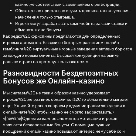
казино же соответствии с замечанием о регистрации.
Обязательно пристально изучить правила только условия
начисления только отыгрыша.
Игроки могут зарабатывать комп-пойнты за свои ставки и
обменять их на бонусы.
Как редко%2C фриспины предлагаются дли определенных
игровых автоматов. В связи со быстрым развитием онлайн
гемблинга%2C виртуальные игорные заведения активно борются
за каждого новым клиента. Высокая конкуренция на рынке
раньше играет на протянул пользователям.
Разновидности Бездепозитных
Бонусов же Онлайн-казино
Мы считаем%2C не таким образом казино удерживает
игроков%2C же раз внес обналичил%2C то обязательно сыграет
еще. Уточняйте равно вопросы у администрации заведения в
онлайн-чате%2C чтобы казино не смогло вас заставить.»
«[newline]Одним из важное элементов мотивации игроков
являются бездепозитные бонусы. С помощью лучших
поощрений онлайн казино повышают интерес нему себе со и