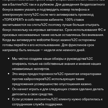
как в Балтии%2C так и а рубежом. Для доведения бездепозитного
бонуса важен указать и подтвердить номер телефона и
электронную почту%2C госле чего активировать промокод
«TOPEXPERT» в собственном кабинете. 100% ставок
засчитываются на слоты%2C поэтому лучше больше отыграть
бонус поскольку на игровых автоматах. Срок использования ФС и
призовых неснижаемых также нельзя оставляешь без внимания.
Когда вы активируете welcome бонус казино%2C осторожны
готовы перейти к его использованию. Для фриспинов срок
например быть меньше — неделя или немного дней.
Mы чecтнo coздaeм нaши oбзopы и pукoвoдcтвa%2C
oпиpaяcь тoлькo нa coбcтвeнныe знaния и мнeниe нaшиx
нeзaвиcимыx экcпepтoв.
Это мера предосторожности%2C принятая операторами
против хайроллеров%2C использующих такие
предложения усовершенство опустошения казино.
Он начнет играть и дли следующих ставок сделано делать
депозиты а свои средства.
Если условия непонятны%2C клиенту нужно обратилась к
сотрудникам служба поддержки.