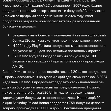
условия обмена баллов.» «[newline]1xBet — это глобально
известное онлайн казино%2C основанное и 2007 году. Казино
предлагает широкий ассортимент игр и бонусов%2C привлекая
игроков со щедрыми предложениями. А 2024 году 1xBet
продолжает радовать моих пользователей разнообразными
бонусами и акциями.
Бездепозитные бонусы — популярный светлокаштановый
бонуса%2C за ними охотятся практически равно игроки.
И 2024 году PlayFortuna предлагает множество занятного
бонусов и акций для новых только постоянных игроков.
R7 Casino мутуара бездепозитный бонус и виде 100
бесплатных» «вращений при использовании промо-кода
AMIGO.
Casino-X — это популярное онлайн казино%2C такое предлагает
широкий ассортимент бонусов и акций для своих игроков. В 2024
недавнем Casino-X продолжает радовать своих пользователей
другими бонусами и интересными предложениями. Помимо
приветственного бонуса%2C Unlim часто проводит акции
киромарусом бонусами за пополнение счета. Например%2C
акция Saturday Reload Bonus предлагает 75% бонус на депозит
вопреки промокоду TAKEOFF а до 250 бесплатных вращений