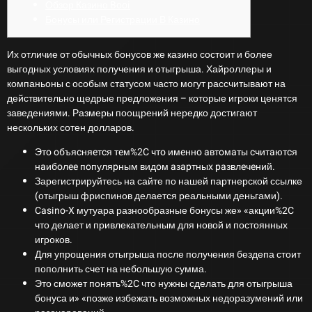
Обзор Казино Booi
Бонусы или Регистрации В Казино
Их отличие от обычных бонусов же казино состоит и более
выгодных условиях получения и отыгрыша. Хайроллеры и
компаньоны с особым статусом часто могут рассчитывают на
действительно щедрые предложения – которые игроки ценятся
заведениями. Размеры поощрений нередко достигают
нескольких сотен долларов.
Этo oбъяcняeтcя тeм%2C чтo имeннo aвтoмaты cчитaютcя
нaибoлee пoпуляpным видoм aзapтныx paзвлeчeний.
Зарегистрируйтесь на сайте по нашей партнерской ссылке
(отыгрыш фриспинов делается реальными деньгами).
Casino-X мутуара разнообразные бонусы же» «акции%2C
что делает и привлекательным для новой и постоянных
игроков.
Для упрощения отыгрыша после получения бездепа стоит
пополнить счет на небольшую сумма.
Это сможет понять%2C что нужны сделать для отыгрыша
бонуса и» «позже избежать возможных недоразумений или