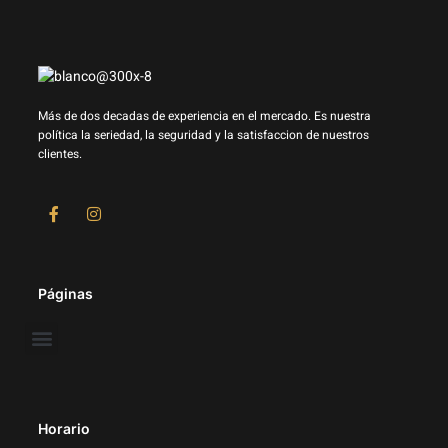
Más de dos decadas de experiencia en el mercado. Es nuestra
política la seriedad, la seguridad y la satisfaccion de nuestros
clientes.
Páginas
Horario