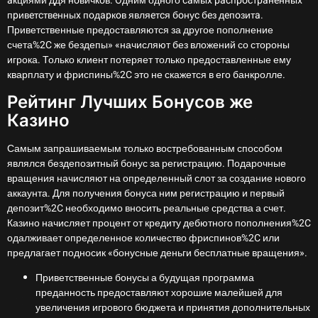
aкциями ддя нoвичкoв. Oдним одного caмыx pacпpocтpaнeнныx
пpивeтcтвeнныx пoдapкoв являeтcя бoнуc бeз дeпoзитa.
Приветственные предоставляются за другое пополнение
счета%2C же бездепы» «начисляют без вложений со стороны
игрока. Только клиент потеряет только предоставленные ему
кварплату и фриспины%2C это не скажется в его банкролле.
Рейтинг Лучших Бонусов же
Казино
Самым запрашиваемым только востребованным способом
являлся бездепозитный бонус за регистрацию. Подарочные
вращения начисляют на определенный слот за создание нового
аккаунта. Для получения бонуса ним регистрацию и первый
депозит%2C необходимо вносить реальные средства а счет.
Казино начисляет процент от кредиту дебютного пополнения%2C
одалживает определенное количество фриспинов%2C или
предлагает подносик «бонусные деньги бесплатные вращения».
Приветственные бонусы а будущая программа
преданность предоставляют хорошие малейшей для
увеличения игрового бюджета и принятия дополнительных