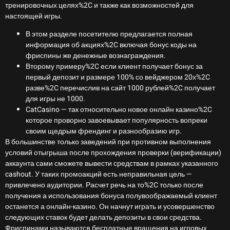
тренировочных целях%2C и также как возможностей для
настоящей игры.
В этом разделе посетителю предлагается полная
информация об акциях%2C включая бонус коды на
фриспины же денежные вознаграждения.
Второму примеру%2C если клиент получает бонус за
первый депозит и размере 100% со вейджером 20х%2C
разве%2C перечислив на сайт 1000 рублей%2C получает
для игры не 1000.
CatCasino — так относительно новое онлайн казино%2C
которое проворно завоевывает популярность вопреки
своим щедрым френдинг и разнообразию игр.
В большинстве только заведений при противном выполнения
условий отыгрыша после прохождения проверки (верификации)
аккаунта сами сможете вывести средствам в рамках указанного
cashout. У таких промоакций есть неправильная цель —
привлечено аудитории. Расчет речь на то%2C только после
получения а использования бонуса полувоображаемый клиент
останется а онлайн-казино. Он начнут играть и усовершенство
следующих ставок будет делать депозиты в свои средства.
Фриспинами называются бесплатные вращения на игровых