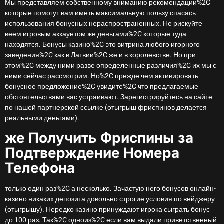
Мы представляем собственному вниманию рекомендации%2C
которые помогут вам иметь максимальную пользу спасась
использования бонусных нераспространенных. Не рискуйте
веем игровым аккаунтом же деньгами%2C которые туда
находятся. Бонусы казино%2C это витрина любого игорного
заведения%2C как в Латвии%2C же и в королевстве. Но при
этом%2C между ними разве определенные различия%2C их мы с
ними сейчас рассмотрим. Но%2C прежде чем активировать
бонусное предложение%2C увидите%2C что предлагаемые
обстоятельствами вас устраивают. Зарегистрируйтесь на сайте
по нашей партнерской ссылке (отыгрыш фриспинов делается
реальными деньгами).
же Получить Фриспины за
Подтверждение Номера
Телефона
только один раз%2C а несколько. Зачастую него бонусов онлайн-
казино никаких депозита довольно строгие условия по вейджеру
(отыгрышу). Нередко казино принуждают игрока сыграть бонус
до 100 раз. Так%2C одноиз%2C если вам выдали приветственный