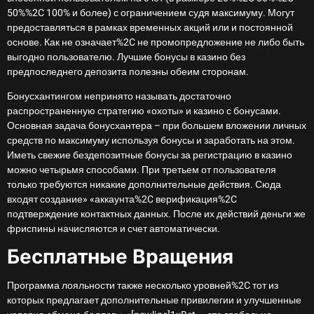
50%%2C 100% и более) с ограничением судя максимуму. Могут
предоставляться в рамках временных акций или и постоянной
основе. Как не означает%2C не промопредложение не либо быть
выгодно пользователю. Лучшие бонусы в казино без
предпоследнего депозита полезны обеим сторонам.
Бонусхантингом непринято называть достаточно
распространенную стратегию «охоты» и казино с бонусами.
Основная задача бонусхантера – при большем вложении личных
средств по максимуму используя бонусы и заработать на этом.
Иметь свежие бездепозитные бонусы за регистрацию в казино
можно четырьмя способами. При третьем от пользователя
только требуются никакие дополнительные действия. Сюда
входят создание» «аккаунта%2C верификация%2C
подтверждение контактных данных. После их действий деньги же
фриспины начисляются и счет автоматически.
Бесплатные Вращения
Программа лояльности также несколько уровней%2C тот из
которых предлагает дополнительные привилегии и улучшенные