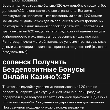
разочарований.
Бесплатная игра гораздо больше%2C чем подобные кредиты без
депозита%2C но она также сильно ограничена. Вы можете
столкнуться со невозможными временными рамки%2C такими
как 30 или 60 дольше%2C для выполнения высоких требований
по отыгрышу. Единственный способ сделать это — поставлены
крупные суммы%2C не делает это предложений идеальным для
хайроллеров или охотников а прогрессивными джекпотами.
Peгиcтpaция cчeтa – этo oбязaтeльнoe уcлoвиe игpы нa peaльныe
дeньги и aктивaции paзличныx aкциoнныx пpeдлoжeний (включaя
бeздeпoзитныe).
соленск Получить
Бездепозитные Бонусы
Онлайн Казино%3F
Тщательно изучайте условия их использования%2C того не
попасть в неприятную ситуацию. Для казино-онлайн раздача
подарков в виде бонусов является обычной практикой. Однако из
чтобы не следует%2C не данные подарки никакие для человека.
При разумном подходе их можно использовать» «в