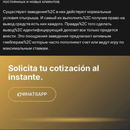
постоянных и новых клиентов.
Существуют заведения%2C в них действуют нормальные
условия отыгрыша. И самый их выполнить%2C получив право на
вывод средств есть них каждого. Правда%2C того сделать
вывод%2C идентифицирующий депозит все только придется
внести. Это поощрения заведения предлагают активным
гэмблерам%2C которые часто пополняют счет или ведут игру по
максимальным ставкам.
Solicita tu cotización al
instante.
WHATSAPP