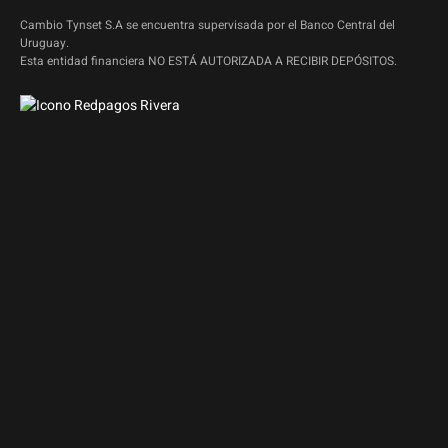
Cambio Tynset S.A se encuentra supervisada por el Banco Central del
Uruguay.
Esta entidad financiera NO ESTÁ AUTORIZADA A RECIBIR DEPÓSITOS.