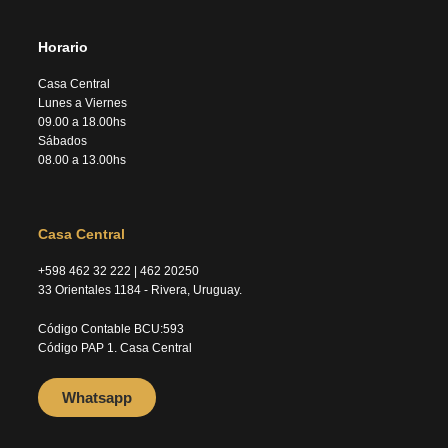
Horario
Casa Central
Lunes a Viernes
09.00 a 18.00hs
Sábados
08.00 a 13.00hs
Casa Central
+598 462 32 222 | 462 20250
33 Orientales 1184 - Rivera, Uruguay.
Código Contable BCU:593
Código PAP 1. Casa Central
Whatsapp