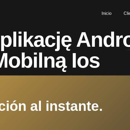
Inicio
Cli
plikację Andro
Mobilną Ios
ción al instante.