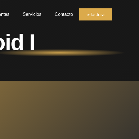
entes
Servicios
Contacto
e-factura
id I