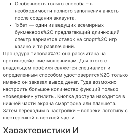
Особенность только способа – в
необходимости полного заполнения анкеты
после создания аккаунта.
1хбет — один из ведущих всемирных
букмекеров%2C предлагающий длиннющий
спектр вариантов ставок на спорт%2C игр
казино и те развлечений.
Процедура типовая%2C она рассчитана на
противодействие мошенникам. Для этого с
владельцем профиля свяжется специалист и
определенным способом удостоверится%2C только
именно он заказал вывод денег. Туда возможно
настроить большое количество функций только
«поведения» утилиты. Кнопка доступа находится в
нижней части экрана смартфона или планшета.
Затем переходим в настройки – вопреки логотипу с
шестеренкой в верхней части.
Характеристики И