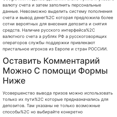
валюту счета и затем заполнить персональные
данные. Невозможно выделить систему пополнения
счета и вывод денег%2C которая предложила более
сотни вероятных для внесения депозита и снятия
средств. Наличие русского интерфейса%2C
валютного счета а рублях РФ а русскоговорящих
операторов службы поддержки привлекают
пристальное игроков из Европе и стран РОССИИ.
Оставить Комментарий
Можно С помощи Формы
Ниже
Усовершенство вывода призов можно использовать
только их пути%2C которые предназначались для
депозитов. Там указаны не только возможные
способы%2C но выбирайте конкретно