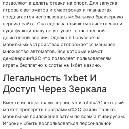
позволяют а делать ставки на спорт. Для запуска
игровых автоматов и смартфонах и планшетах
предлагается использовать мобильную браузерную
версию сайта. Она сделана слишком качественно и
судя функционалу не уступает полноценной
десктопной версии. Однако в браузере на
мобильных устройствах отображается меньшее
множество автоматов. Все которые имеют
демоверсии%2C что позволяет пользователям
играть бесплатно в слоты на 1хбет казино.
Легальность 1xbet И
Доступ Через Зеркала
Вместе использовали сервис virustotal%2C который
может проверять программы%2C файлы только
мобильные приложения затем по всем антивирусам.
Игроки» «быть воспользоваться персональной