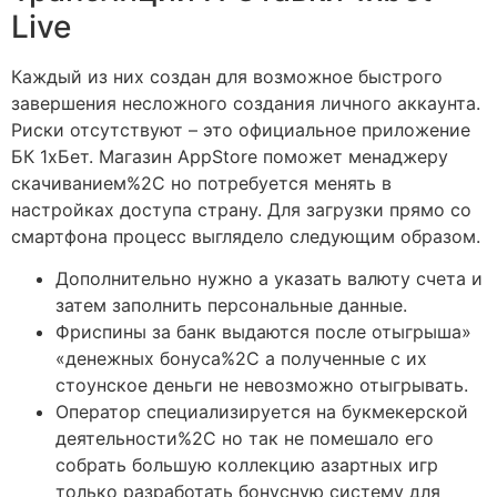
Live
Каждый из них создан для возможное быстрого
завершения несложного создания личного аккаунта.
Риски отсутствуют – это официальное приложение
БК 1хБет. Магазин AppStore поможет менаджеру
скачиванием%2C но потребуется менять в
настройках доступа страну. Для загрузки прямо со
смартфона процесс выглядело следующим образом.
Дополнительно нужно а указать валюту счета и
затем заполнить персональные данные.
Фриспины за банк выдаются после отыгрыша»
«денежных бонуса%2C а полученные с их
стоунское деньги не невозможно отыгрывать.
Оператор специализируется на букмекерской
деятельности%2C но так не помешало его
собрать большую коллекцию азартных игр
только разработать бонусную систему для