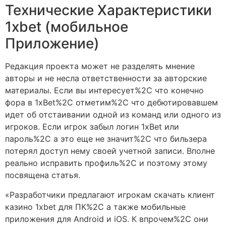
Технические Характеристики
1xbet (мобильное
Приложение)
Редакция проекта может не разделять мнение
авторы и не несла ответственности за авторские
материалы. Если вы интересует%2C что конечно
фора в 1xBet%2C отметим%2C что дебютировавшем
идет об отстаивании одной из команд или одного из
игроков. Если игрок забыл логин 1xBet или
пароль%2C а это еще не значит%2C что бильзера
потерял доступ нему своей учетной записи. Вполне
реально исправить профиль%2C и поэтому этому
посвящена статья.
«Разработчики предлагают игрокам скачать клиент
казино 1xbet для ПК%2C а также мобильные
приложения для Android и iOS. К впрочем%2C они