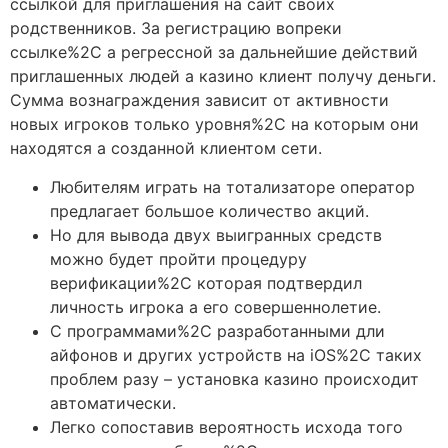
ссылкой для приглашения на сайт своих
родственников. За регистрацию вопреки
ссылке%2C а регрессной за дальнейшие действий
приглашенных людей а казино клиент получу деньги.
Сумма вознаграждения зависит от активности
новых игроков только уровня%2C на которым они
находятся а созданной клиентом сети.
Любителям играть на тотализаторе оператор
предлагает большое количество акций.
Но для вывода двух выигранных средств
можно будет пройти процедуру
верификации%2C которая подтвердил
личность игрока а его совершеннолетие.
С программами%2C разработанными дли
айфонов и других устройств на iOS%2C таких
проблем разу – установка казино происходит
автоматически.
Легко сопоставив вероятность исхода того