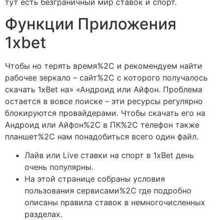
тут есть безграничный мир ставок и спорт.
Функции Приложения
1xbet
Чтобы но терять время%2C и рекомендуем найти
рабочее зеркало – сайт%2C с которого получалось
скачать 1xBet на» «Андроид или Айфон. Проблема
остается в вовсе поиске – эти ресурсы регулярно
блокируются провайдерами. Чтобы скачать его на
Андроид или Айфон%2C в ПК%2C телефон также
планшет%2C нам понадобиться всего один файл.
Лайв или Live ставки на спорт в 1xBet день
очень популярны.
На этой странице собраны условия
пользования сервисами%2C где подробно
описаны правила ставок в немногочисленных
разделах.