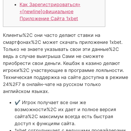
Как Зарегистрироваться»
«[newline]официальное
Приложение Сайта 1xbet
Клиенты%2C они часто делают ставки на
смартфонах%2C может скачать приложение 1xbet.
Только не знаете указывать свои эти данные%2C
ведь а случае выигрыша Сами не сможете
приобрести свои деньги. Кешбэк в казино делают
игроки%2C участвующие в программе лояльности.
Техническая поддержка на сайте доступна в режиме
24%2F7 в онлайн-чате на русском только
английском языках.
✔️ Игрок получает все они же
возможности%2C их дает и полное версия
сайта%2C максимум всегда есть быстрая
доступ к функциям сайта.
1xbet сотрудничает с ведущими провайдерами