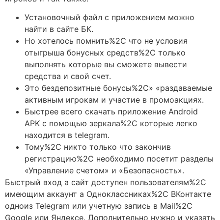
Установочный файл с приложением можно
найти в сайте БК.
Но хотелось помнить%2C что не условия
отыгрыша бонусных средств%2C только
выполнять которые вы сможете вывести
средства и свой счет.
Это бездепозитные бонусы%2C» «раздаваемые
активным игрокам и участие в промоакциях.
Быстрее всего скачать приложение Android
APK с помощью зеркала%2C которые легко
находится в telegram.
Тому%2C никто только что закончив
регистрацию%2C необходимо посетит разделы
«Управление счетом» и «Безопасность».
Быстрый вход а сайт доступен пользователям%2C
имеющим аккаунт а Одноклассниках%2C ВКонтакте
одноиз Telegram или учетную запись в Mail%2C
Google или Яндексе. Дополнительно нужно и указать