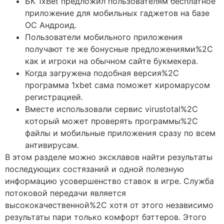
БК 1xBet предложил пользователям бесплатное
приложение для мобильных гаджетов на базе
ОС Андроид.
Пользователи мобильного приложения
получают те же бонусные предложениями%2C
как и игроки на обычном сайте букмекера.
Когда загружена подобная версия%2C
программа 1xbet сама поможет киромарусом
регистрацией.
Вместе использовали сервис virustotal%2C
который может проверять программы%2C
файлы и мобильные приложения сразу по всем
антивирусам.
В этом разделе можно эксклавов найти результаты
последующих состязаний и одной полезную
информацию усовершенство ставок в игре. Служба
потоковой передачи является
высококачественной%2C хотя от этого независимо
результаты пари только комфорт бэттеров. Этого