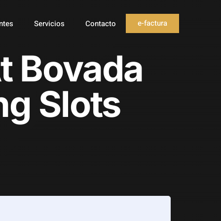
e-factura
ntes
Servicios
Contacto
At Bovada
g Slots