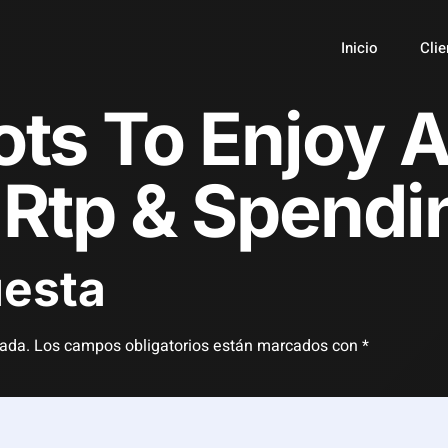
Inicio
Clie
lots To Enjoy 
tp & Spendin
uesta
cada.
Los campos obligatorios están marcados con
*