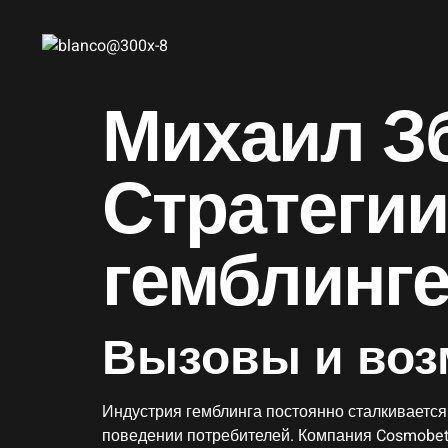
Михаил З
Стратегии
гемблинг
Вызовы и воз
Индустрия гемблинга постоянно сталкивается
поведении потребителей. Компания Cosmobet