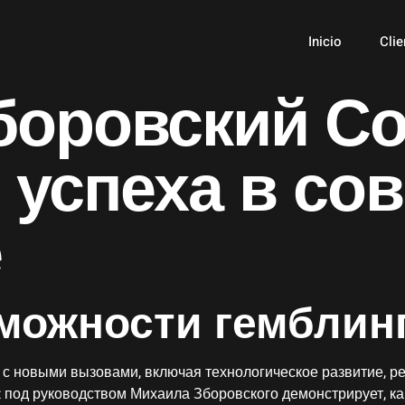
Inicio
Clie
боровский Co
 успеха в со
е
можности гемблин
 с новыми вызовами, включая технологическое развитие, р
 под руководством Михаила Зборовского демонстрирует, ка